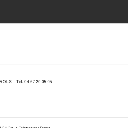
ROLS - Tél. 04 67 20 05 05
A
NUP
&
Group-Quintessence France