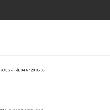
ROLS - Tél. 04 67 20 05 05
A
NUP
&
Group-Quintessence France